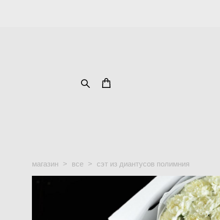
магазин
>
все
>
сэт из диантусов полимния