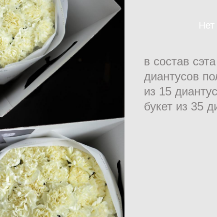
Нет
в состав сэта
диантусов по
из 15 диантус
букет из 35 д