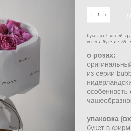
д
букет из 7 ветвей в 
высота букета ~ 35 - 
о розах:
оригинальный
из серии bub
нидерландски
особенность 
чашеобразно
упаковка (в
букет в фирм